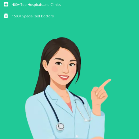
local_hospital
400+ Top Hospitals and Clinics
medication
1500+ Specialized Doctors