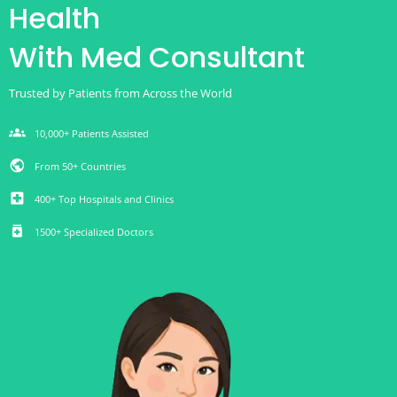
Health
With Med Consultant
Trusted by Patients from Across the World
groups
10,000+ Patients Assisted
public
From 50+ Countries
local_hospital
400+ Top Hospitals and Clinics
medication
1500+ Specialized Doctors