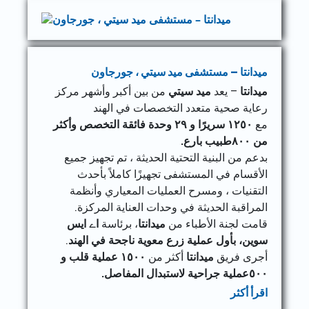
ميدانتا – مستشفى ميد سيتي ، جورجاون
ميدانتا
– يعد
ميد سيتي
من بين أكبر وأشهر مركز
رعاية صحية متعدد التخصصات في الهند
مع
١٢٥٠
سريرًا و ٢٩ وحدة فائقة التخصص وأكثر
من ٨٠٠طبيب بارع.
بدعم من البنية التحتية الحديثة ، تم تجهيز جميع
الأقسام في المستشفى تجهيزًا كاملاً بأحدث
التقنيات ، ومسرح العمليات المعياري وأنظمة
المراقبة الحديثة في وحدات العناية المركزة.
قامت لجنة الأطباء من
ميدانتا
، برئاسة
اے ایس
سوین، بأول عملية زرع معوية ناجحة في الهند
.
أجرى فريق
ميدانتا
أكثر من
١٥٠٠ عملية قلب و
٥٠٠عملية جراحية لاستبدال المفاصل.
اقرأ أكثر