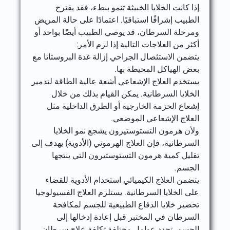
إذا كانت الخلايا الخبيثة تنمو ببطء، فقد يقترح
الطبيب إشرافًا استباقيًا. اعتمادًا على حالة المريض
ومرحلة السرطان، قد يوصي الطبيب أيضًا بواحد أو
أكثر من العلاجات التالية إذا لزم الأمر:
يتضمن الاستئصال الجراحي إزالة غدة البروستاتا مع
بعض الهياكل المحيطة بها.
يستخدم العلاج الإشعاعي أشعة عالية الطاقة لتدمير
الخلايا السرطانية. يمكن القيام بذلك من خلال
إشعاع الحزمة الخارجية أو الطرق الداخلية مثل
العلاج الإشعاعي الموضعي.
ولأن هرمون التستوستيرون يشجع نمو الخلايا
السرطانية، فإن العلاج الهرموني (الأدوية) يهدف إلى
تقليل كمية هرمون التستوستيرون التي ينتجها
الجسم.
يتضمن العلاج الكيميائي استخدام الأدوية للقضاء
على الخلايا السرطانية. يستلزم العلاج الفسيولوجيا
تحضير خلايا الدفاع الطبيعية للجسم لمكافحة
السرطان في المختبر قبل إعادة إدخالها إلى
الجسم. تحدد عوامل مختلفة تكلفة علاج سرطان