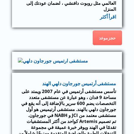
العالمي مثل روبوت دافنشي ، لضمان عودتك إلى
المنزل
اقرأ أكثر
حجزموعد
مستشفى أرتميس جورجاون دلهي الهند
تأسس مستشفى أرتميس في عام 2007 ويمتد على
مساحة 9 فدان ، وهو عبارة عن مستشفى متعدد
التخصصات يضم 600 سرير بالإضافة إلى أنه يقع في
جورجاون دلهي بالهند. مستشفى أرتيميس هو أول
مستشفى معتمد من JCI و NABH في جورجاون.
تم تصميم Artemis كواحد من أكثر المستشفيات
تقدمًا في الهند ويوفر خبرة عميقة في مجموعة
التدخلات الطبية والجراحية المتقدمة ومزيجًا شاملاً من