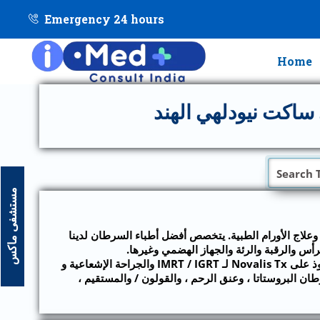
Emergency 24 hours
Home
كت نيودلهي الهند
مستشفى ماكس
 وعلاج الأورام الطبية. يتخصص أفضل أطباء السرطان لدينا
س والرقبة والرئة والجهاز الهضمي وغيرها.
نحن نؤمن بعلاج السرطان بمزيج من العلاج الكيميائي والعلاج الإشعاعي والجراحة والعلاج الموجه. نحن أول منشأة في شمال الهند تستحوذ على Novalis Tx لـ IMRT / IGRT والجراحة الإشعاعية و
Da Vinci  المتطور لعلاج الحالات المعقدة مثل سرطان البروستاتا ، وعنق الرحم ، والقولون / والمستقيم ،