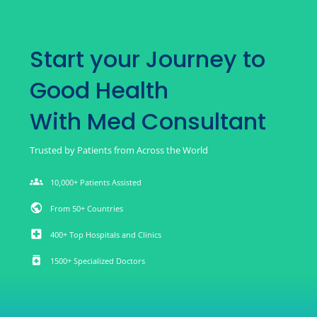
Start your Journey to
Good Health
With Med Consultant
Trusted by Patients from Across the World
groups
10,000+ Patients Assisted
public
From 50+ Countries
local_hospital
400+ Top Hospitals and Clinics
medication
1500+ Specialized Doctors