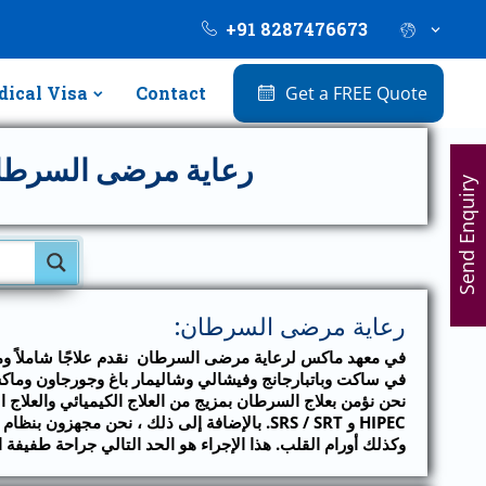
+91 8287476673
ical Visa
Contact
Get a FREE Quote
رعاية مرضى السرطا
Send Enquiry
رعاية مرضى السرطان:
في معهد ماكس لرعاية مرضى السرطان نقدم علاجًا شاملاً ومتكا
في ساكت وباتبارجانج وفيشالي وشاليمار باغ وجورجاون وماك
وكذلك أورام القلب. هذا الإجراء هو الحد التالي جراحة طفيفة ا