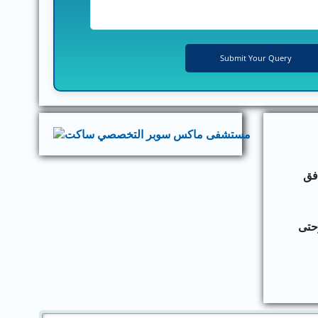
ث المرافق
حتى