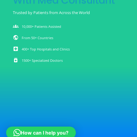
With Med Consultant
Trusted by Patients from Across the World
groups
10,000+ Patients Assisted
public
From 50+ Countries
local_hospital
400+ Top Hospitals and Clinics
medication
1500+ Specialized Doctors
How can I help you?