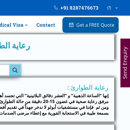
+91 8287476673
ical Visa
Contact
Get a FREE Quote
رعاية الط
Send Enquiry
رعاية الطوارئ :
إنها “الساعة الذهبية” و “العشر دقائق البلاتينية” التي تجسد 
مرفق رعاية صحية في غضون 15-20 دقيقة من حالة الطوارئ لديه فرصة أكبر للبقاء على قيد الحياة.
بسمعة طيبة في الاستجابة الفورية مع إعطاء مرضى الصدمات ا