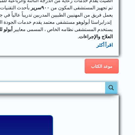
الصيت يقدم خدمات رعاية من الدرجة الثالثة والرباعية للم
تم تجهيز المستشفى المكون من
٩٠٠
سرير
بأحدث التقنيات
يعمل فريق من المهنيين الطبيين المدربين تدريباً عالياً في جميع التخصص
إندرابراسثا أبولوهو مستشفى معتمد يقدم خدمات الجودة الق
يستخدم المستشفى نظامه الخاص ، المسمى معايير
أبولو ل
العلاج والإجراءات.
اقرأ أكثر
موعد الكتاب