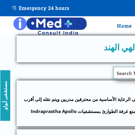
Emergency 24 hours
Home
هي الهند
مستشفى أبولو
لقى الرعاية الأساسية من محترفين مدربين ويتم نقله إلى أقرب
ومن ثم فإننا في مستشفيات أبولو لا ندخر جهداً في تقديم أفضل الخدمات في أقصر وقت ممكن من قبل طاقم طبي مدرب وذو خبرة. تتمتع غرفة الطوارئ بمستشفيات Indraprastha Apollo