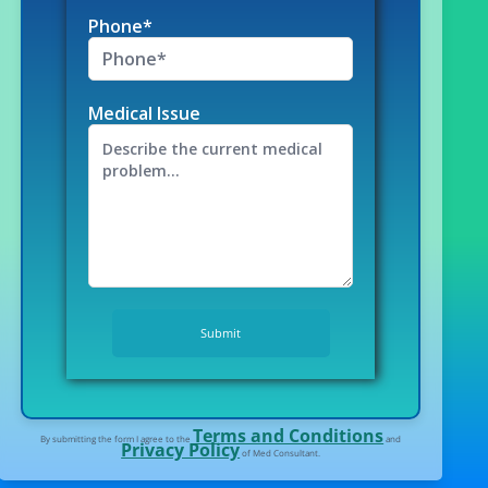
Phone*
Medical Issue
Terms and Conditions
By submitting the form I agree to the
and
Privacy Policy
of Med Consultant.