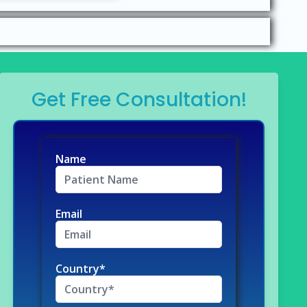
Get Free Consultation!
Name
Email
Country*