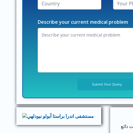
Describe your current medical problem
 ذائع