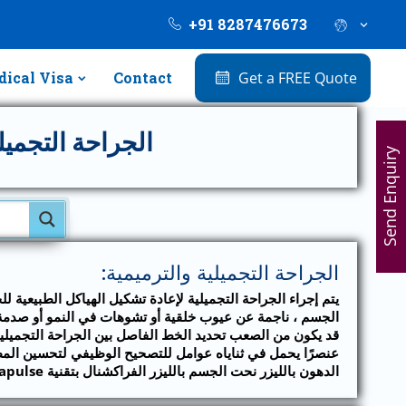
+91 8287476673
ical Visa
Contact
Get a FREE Quote
الجراحة التجمي
Send Enquiry
الجراحة التجميلية والترميمية:
يتم إجراء الجراحة التجميلية لإعادة تشكيل الهياكل الطبيعية
الجسم ، ناجمة عن عيوب خلقية أو تشوهات في النمو أو صدمة أ
قد يكون من الصعب تحديد الخط الفاصل بين الجراحة التجميلية 
عنصرًا يحمل في ثناياه عوامل للتصحيح الوظيفي لتحسين المظه
الدهون بالليزر نحت الجسم بالليزر الفراكشنال بتقنية Ultrapulse لتنحيف الوجه أحد مراكز التميز الرائدة في مجال الجراحة التجميلية.