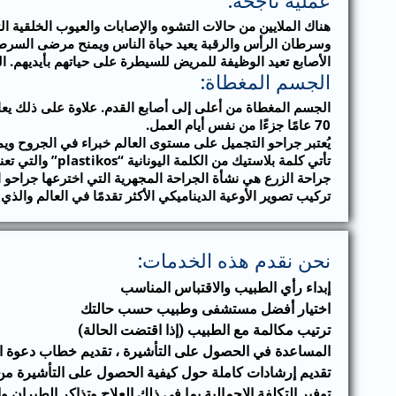
عملية ناجحة:
هناك الملايين من حالات التشوه والإصابات والعيوب الخلقية 
وسرطان الرأس والرقبة يعيد حياة الناس ويمنح مرضى السرطان
الأصابع تعيد الوظيفة للمريض للسيطرة على حياتهم بأيديهم. ا
الجسم المغطاة:
70 عامًا جزءًا من نفس أيام العمل.
يُعتبر جراحو التجميل على مستوى العالم خبراء في الجروح وي
تأتي كلمة بلاس
جراحة الزرع هي نشأة الجراحة المجهرية التي اخترعها جراحو ال
تركيب تصوير الأوعية الديناميكي الأكثر تقدمًا في العالم وال
نحن نقدم هذه الخدمات:
إبداء رأي الطبيب والاقتباس المناسب
اختيار أفضل مستشفى وطبيب حسب حالتك
ترتيب مكالمة مع الطبيب (إذا اقتضت الحالة)
المساعدة في الحصول على التأشيرة ، تقديم خطاب دعوة التأش
تقديم إرشادات كاملة حول كيفية الحصول على التأشيرة من
توفير التكلفة الإجمالية بما في ذلك العلاج وتذاكر الطيران و