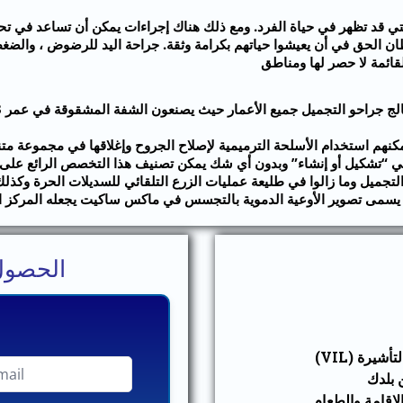
التي قد تظهر في حياة الفرد. ومع ذلك هناك إجراءات يمكن أن تساعد في ت
 الحق في أن يعيشوا حياتهم بكرامة وثقة. جراحة اليد للرضوض ، والضغط
لقائمة لا حصر لها ومناطق
مكنهم استخدام الأسلحة الترميمية لإصلاح الجروح وإغلاقها في مجموعة متن
تيك من الكلمة اليونانية “plastikos” والتي تعني “تشكيل أو إنشاء” وبدون أي شك يمكن تصنيف هذا ا
تجميل وما زالوا في طليعة عمليات الزرع التلقائي للسديلات الحرة وكذلك 
ذي يسمى تصوير الأوعية الدموية بالتجسس في ماكس ساكيت يجعله المركز الوح
الحصول
يرة (VIL)
 بلدك
الإقامة والطعام