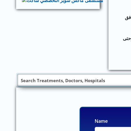
ث المرافق
حتى
Name