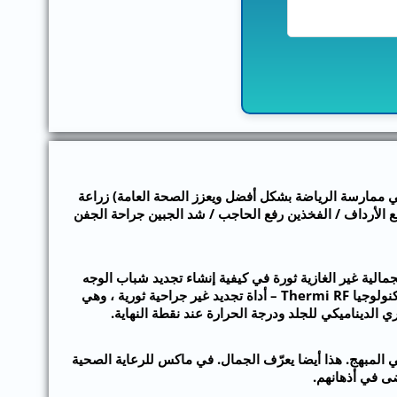
ي ممارسة الرياضة بشكل أفضل ويعزز الصحة العامة) زراعة
فع الأرداف / الفخذين رفع الحاجب / شد الجبين جراحة الجفن
مالية غير الغازية ثورة في كيفية إنشاء تجديد شباب الوجه
والجسم دون توقف ومخاطر العمليات الجراحية المفتوحة. مركز ماكس متعدد التخصصات ، بانتشال بارك ، لديه أحدث ما توصلت إليه التكنولوجيا Thermi RF – أداة تجديد غير جراحية ثورية ، وهي
ي الديناميكي للجلد ودرجة الحرارة عند نقطة النهاية.
لمبهج. هذا أيضا يعرّف الجمال. في ماكس للرعاية الصحية
ى في أذهانهم.