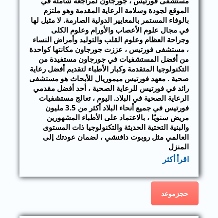
مستشفى فورتيس ، جورجاون لمراجعة شاملة في
الموقع لجودة وسلامة الرعاية المقدمة وهو ملتزم
بالوفاء المستمر بالمعايير الدولية الصارمة. لا مثيل لها
في مجال علوم الأعصاب والأورام وعلوم الكلى
وجراحة العظام وعلوم القلب والتوليد وأمراض النساء
، مستشفى فورتيس ، عززت جورجاون مكانتها كواحدة
من أفضل المستشفيات في جورجاون مستفيدة من
التكنولوجيا المتقدمة وكبار الأطباء لتقديم أفضل رعاية
صحية . معهد فورتيس ميموريال للأبحاث هو مستشفى
رائد في فورتيس للرعاية الصحية ، أحد أفضل مقدمي
الرعاية الصحية في البلاد. اليوم ، تعالج مستشفيات
فورتيس في جميع أنحاء البلاد أكثر من 3.5 مليون
مريض سنويًا ، بالاعتماد على الأطباء المشهورين
والبنية التحتية الحديثة والتكنولوجيا ذات المستوى
العالمي مثل روبوت دافنشي ، لضمان عودتك إلى
المنزل
اقرأ أكثر
حجزموعد