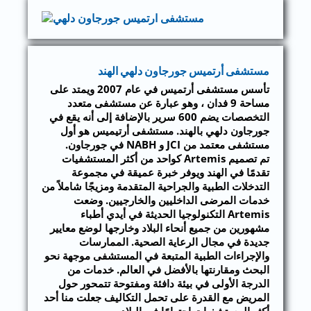
مستشفى أرتميس جورجاون دلهي الهند
تأسس مستشفى أرتميس في عام 2007 ويمتد على
مساحة 9 فدان ، وهو عبارة عن مستشفى متعدد
التخصصات يضم 600 سرير بالإضافة إلى أنه يقع في
جورجاون دلهي بالهند. مستشفى أرتيميس هو أول
مستشفى معتمد من JCI و NABH في جورجاون.
تم تصميم Artemis كواحد من أكثر المستشفيات
تقدمًا في الهند ويوفر خبرة عميقة في مجموعة
التدخلات الطبية والجراحية المتقدمة ومزيجًا شاملاً من
خدمات المرضى الداخليين والخارجيين. وضعت
Artemis التكنولوجيا الحديثة في أيدي أطباء
مشهورين من جميع أنحاء البلاد وخارجها لوضع معايير
جديدة في مجال الرعاية الصحية. الممارسات
والإجراءات الطبية المتبعة في المستشفى موجهة نحو
البحث ومقارنتها بالأفضل في العالم. خدمات من
الدرجة الأولى في بيئة دافئة ومفتوحة تتمحور حول
المريض مع القدرة على تحمل التكاليف جعلت منا أحد