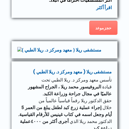
أكثر المستشفيات احترامًا في البلاد.
اقرأ أكثر
حجزموعد
مستشفى ريلا ( معهد ومركز د. ريلا الطبي )
تأسس معهد ومركز د. ريلا الطبي تحت
قيادة
البروفيسور محمد ريلا ، الجراح المشهور
عالميًا في مجال جراحة وزراعة الكبد.
حقق الدكتور ريلا رقماً قياسياً عالمياً من
خلال
إجراء عملية زرع كبد لطفل يبلغ من العمر 5
أيام وجعل اسمه في كتاب غينيس للأرقام القياسية.
الدكتور محمد ريلا الذي
أجرى أكثر من ٤٠٠٠عملية
زراعة كبد.