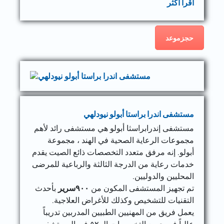
اقرأ أكثر
حجزموعد
مستشفى اندرا براستا أبولو نيودلهي
مستشفى إندرابراسثا أبولو هي مستشفى رائد لأهم
مجموعات الرعاية الصحية في الهند ، مجموعة
أبولو. إنه مرفق متعدد التخصصات ذائع الصيت يقدم
خدمات رعاية من الدرجة الثالثة والرباعية للمرضى
المحليين والدوليين.
تم تجهيز المستشفى المكون من
٩٠٠
سرير
بأحدث
التقنيات للتشخيص وكذلك للأغراض العلاجية.
يعمل فريق من المهنيين الطبيين المدربين تدريباً
عالياً في جميع التخصصات الـ ٥٢ في المستشفى.