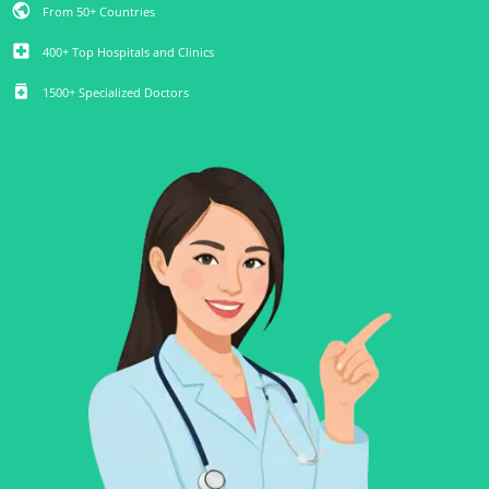
public
From 50+ Countries
local_hospital
400+ Top Hospitals and Clinics
medication
1500+ Specialized Doctors