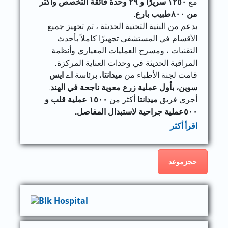
مع
١٢٥٠
سريرًا و ٢٩ وحدة فائقة التخصص وأكثر
من ٨٠٠طبيب بارع.
بدعم من البنية التحتية الحديثة ، تم تجهيز جميع
الأقسام في المستشفى تجهيزًا كاملاً بأحدث
التقنيات ، ومسرح العمليات المعياري وأنظمة
المراقبة الحديثة في وحدات العناية المركزة.
قامت لجنة الأطباء من
ميدانتا
، برئاسة
اے ایس
سوین، بأول عملية زرع معوية ناجحة في الهند
.
أجرى فريق
ميدانتا
أكثر من
١٥٠٠ عملية قلب و
٥٠٠عملية جراحية لاستبدال المفاصل.
اقرأ أكثر
حجزموعد