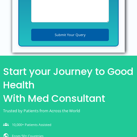
Start your Journey to Good
Health
With Med Consultant
Trusted by Patients from Across the World
groups
10,000+ Patients Assisted
public
From 50+ Countries