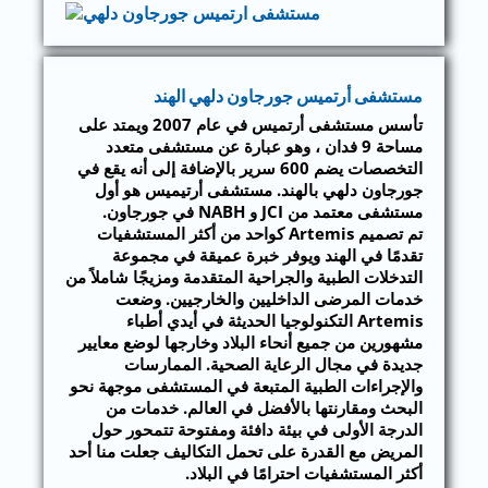
مستشفى أرتميس جورجاون دلهي الهند
تأسس مستشفى أرتميس في عام 2007 ويمتد على
مساحة 9 فدان ، وهو عبارة عن مستشفى متعدد
التخصصات يضم 600 سرير بالإضافة إلى أنه يقع في
جورجاون دلهي بالهند. مستشفى أرتيميس هو أول
مستشفى معتمد من JCI و NABH في جورجاون.
تم تصميم Artemis كواحد من أكثر المستشفيات
تقدمًا في الهند ويوفر خبرة عميقة في مجموعة
التدخلات الطبية والجراحية المتقدمة ومزيجًا شاملاً من
خدمات المرضى الداخليين والخارجيين. وضعت
Artemis التكنولوجيا الحديثة في أيدي أطباء
مشهورين من جميع أنحاء البلاد وخارجها لوضع معايير
جديدة في مجال الرعاية الصحية. الممارسات
والإجراءات الطبية المتبعة في المستشفى موجهة نحو
البحث ومقارنتها بالأفضل في العالم. خدمات من
الدرجة الأولى في بيئة دافئة ومفتوحة تتمحور حول
المريض مع القدرة على تحمل التكاليف جعلت منا أحد
أكثر المستشفيات احترامًا في البلاد.