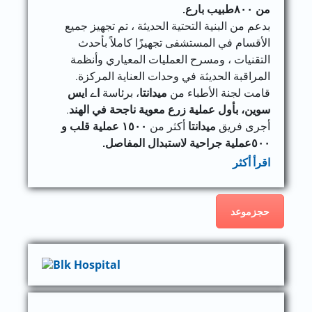
من ٨٠٠طبيب بارع.
بدعم من البنية التحتية الحديثة ، تم تجهيز جميع
الأقسام في المستشفى تجهيزًا كاملاً بأحدث
التقنيات ، ومسرح العمليات المعياري وأنظمة
المراقبة الحديثة في وحدات العناية المركزة.
قامت لجنة الأطباء من
ميدانتا
، برئاسة
اے ایس
سوین، بأول عملية زرع معوية ناجحة في الهند
.
أجرى فريق
ميدانتا
أكثر من
١٥٠٠ عملية قلب و
٥٠٠عملية جراحية لاستبدال المفاصل.
اقرأ أكثر
حجزموعد