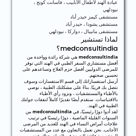
عيادة الهند لأطفال الأنابيب ، فاسانت كونج ،
نيودلهي
مستشفى كيمز حيدر أباد
مستشفى يشودا ، حيدر أباد
مستشفى مانيبال ، دواركا ، نيودلهي
لماذا تستشير
medconsultindia؟
medconsultindia
هي شركة رائدة وواحدة من
أفضل مستشاري السفر الطبي في الهند التي توفر
للمرضى الدوليين أفضل حزم العلاج وتساعدهم على
تحسين صحتهم.
أرسل استفساراتك إلى قسم الاستفسارات وسوف
نتصل بك قريبًا. بناءً على مشكلتك الطبية ، نوصي
بالأطباء والمستشفيات ، ونزود رأي الأطباء
بالاقتباسات. سنقدم أيضًا تقديرًا كاملاً لنفقات جولتك
الطبية في الهند.
لقد أدوا دورًا رئيسيًا، في
medconsultindia
من
السنوات القليلة الماضية ، دورًا رئيسيًا في ترتيب
علاجات أمراض النساء في الهند للعديد من المرضى
الأجانب. نحن نعمل بالتعاون مع عدد من المستشفيات
المتخصصة فائقة الجودة في الدولة. هناك عدد من