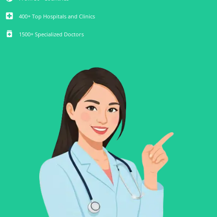
local_hospital
400+ Top Hospitals and Clinics
medication
1500+ Specialized Doctors