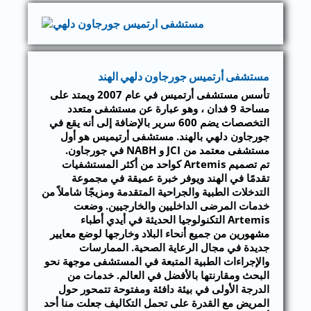
مستشفى أرتميس جورجاون دلهي الهند
تأسس مستشفى أرتميس في عام 2007 ويمتد على
مساحة 9 فدان ، وهو عبارة عن مستشفى متعدد
التخصصات يضم 600 سرير بالإضافة إلى أنه يقع في
جورجاون دلهي بالهند. مستشفى أرتيميس هو أول
مستشفى معتمد من JCI و NABH في جورجاون.
تم تصميم Artemis كواحد من أكثر المستشفيات
تقدمًا في الهند ويوفر خبرة عميقة في مجموعة
التدخلات الطبية والجراحية المتقدمة ومزيجًا شاملاً من
خدمات المرضى الداخليين والخارجيين. وضعت
Artemis التكنولوجيا الحديثة في أيدي أطباء
مشهورين من جميع أنحاء البلاد وخارجها لوضع معايير
جديدة في مجال الرعاية الصحية. الممارسات
والإجراءات الطبية المتبعة في المستشفى موجهة نحو
البحث ومقارنتها بالأفضل في العالم. خدمات من
الدرجة الأولى في بيئة دافئة ومفتوحة تتمحور حول
المريض مع القدرة على تحمل التكاليف جعلت منا أحد