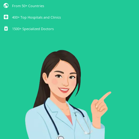
public
From 50+ Countries
local_hospital
400+ Top Hospitals and Clinics
medication
1500+ Specialized Doctors