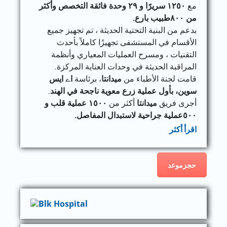
مع
١٢٥٠
سريرًا و ٢٩ وحدة فائقة التخصص وأكثر
من ٨٠٠طبيب بارع.
بدعم من البنية التحتية الحديثة ، تم تجهيز جميع
الأقسام في المستشفى تجهيزًا كاملاً بأحدث
التقنيات ، ومسرح العمليات المعياري وأنظمة
المراقبة الحديثة في وحدات العناية المركزة.
قامت لجنة الأطباء من
ميدانتا
، برئاسة
اے ایس
سوین، بأول عملية زرع معوية ناجحة في الهند
.
أجرى فريق
ميدانتا
أكثر من
١٥٠٠ عملية قلب و
٥٠٠عملية جراحية لاستبدال المفاصل.
اقرأ أكثر
حجزموعد