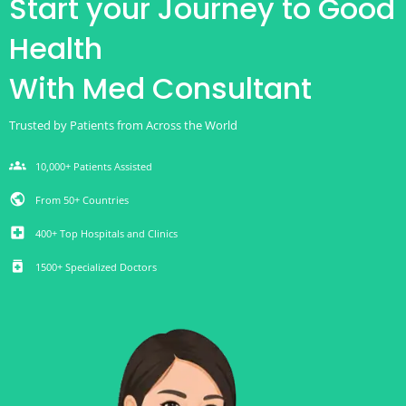
Start your Journey to Good
Health
With Med Consultant
Trusted by Patients from Across the World
groups
10,000+ Patients Assisted
public
From 50+ Countries
local_hospital
400+ Top Hospitals and Clinics
medication
1500+ Specialized Doctors