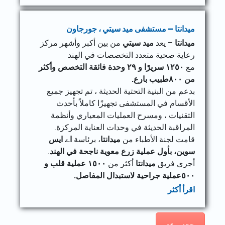
ميدانتا – مستشفى ميد سيتي ، جورجاون
ميدانتا
– يعد
ميد سيتي
من بين أكبر وأشهر مركز
رعاية صحية متعدد التخصصات في الهند
مع
١٢٥٠
سريرًا و ٢٩ وحدة فائقة التخصص وأكثر
من ٨٠٠طبيب بارع.
بدعم من البنية التحتية الحديثة ، تم تجهيز جميع
الأقسام في المستشفى تجهيزًا كاملاً بأحدث
التقنيات ، ومسرح العمليات المعياري وأنظمة
المراقبة الحديثة في وحدات العناية المركزة.
قامت لجنة الأطباء من
ميدانتا
، برئاسة
اے ایس
سوین، بأول عملية زرع معوية ناجحة في الهند
.
أجرى فريق
ميدانتا
أكثر من
١٥٠٠ عملية قلب و
٥٠٠عملية جراحية لاستبدال المفاصل.
اقرأ أكثر
حجزموعد