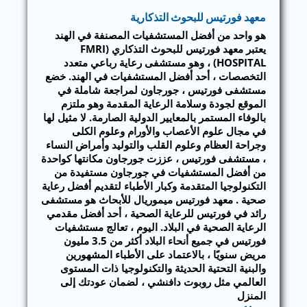
معهد فورتيس للبحوث التذكارية
هو واحد من أفضل المستشفيات المصنفة في الهند
يعتبر معهد فورتيس للبحوث التذكاري (FMRI
HOSPITAL) ، وهو مستشفى رعاية رباعي متعدد
التخصصات ، أحد أفضل المستشفيات في الهند. خضع
مستشفى فورتيس ، جورجاون لمراجعة شاملة في
الموقع لجودة وسلامة الرعاية المقدمة وهو ملتزم
بالوفاء المستمر بالمعايير الدولية الصارمة. لا مثيل لها
في مجال علوم الأعصاب والأورام وعلوم الكلى
وجراحة العظام وعلوم القلب والتوليد وأمراض النساء
، مستشفى فورتيس ، عززت جورجاون مكانتها كواحدة
من أفضل المستشفيات في جورجاون مستفيدة من
التكنولوجيا المتقدمة وكبار الأطباء لتقديم أفضل رعاية
صحية . معهد فورتيس ميموريال للأبحاث هو مستشفى
رائد في فورتيس للرعاية الصحية ، أحد أفضل مقدمي
الرعاية الصحية في البلاد. اليوم ، تعالج مستشفيات
فورتيس في جميع أنحاء البلاد أكثر من 3.5 مليون
مريض سنويًا ، بالاعتماد على الأطباء المشهورين
والبنية التحتية الحديثة والتكنولوجيا ذات المستوى
العالمي مثل روبوت دافنشي ، لضمان عودتك إلى
المنزل