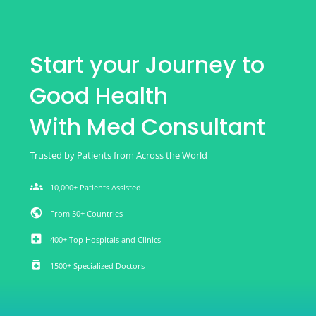
Start your Journey to
Good Health
With Med Consultant
Trusted by Patients from Across the World
groups
10,000+ Patients Assisted
public
From 50+ Countries
local_hospital
400+ Top Hospitals and Clinics
medication
1500+ Specialized Doctors